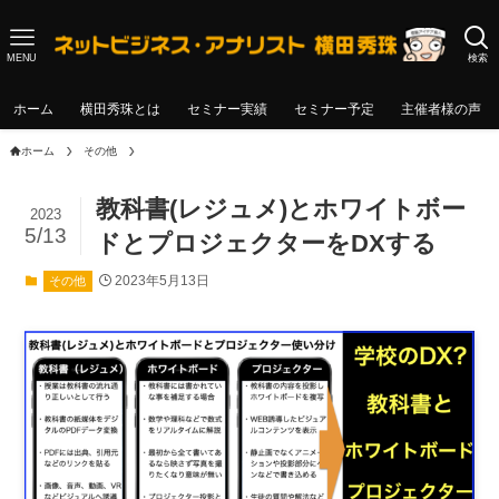
MENU
検索
ホーム
横田秀珠とは
セミナー実績
セミナー予定
主催者様の声
ホーム
その他
教科書(レジュメ)とホワイトボー
2023
5/13
ドとプロジェクターをDXする
2023年5月13日
その他