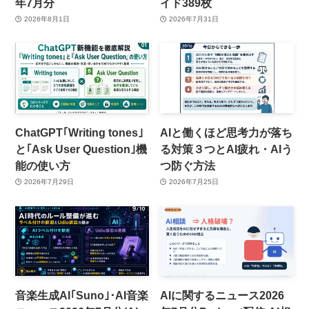
年7月分
イド389枚
2026年8月1日
2026年7月31日
ChatGPT｢Writing tones｣
AIと働くほど思考力が落ち
と｢Ask User Question｣機
る対策３つとAI疲れ・AIう
能の使い方
つ防ぐ方法
2026年7月29日
2026年7月25日
音楽生成AI｢Suno｣･AI音楽
AIに関するニュース2026