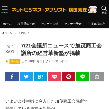
MENU
検索
ホーム
横田秀珠とは
セミナー実績
セミナー予定
主催者様の声
ホーム
その他
7/21会議所ニュースで加茂商工会
2010
8/01
議所の経営革新塾が掲載
2010年8月1日
2017年3月17日
その他
いよいよ後半戦に突入した加茂商工会議所で
開催している経営革新塾が