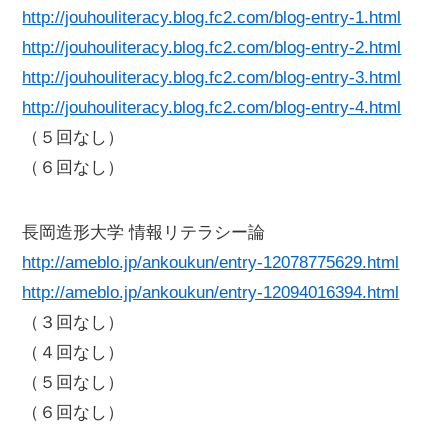
http://jouhouliteracy.blog.fc2.com/blog-entry-1.html
http://jouhouliteracy.blog.fc2.com/blog-entry-2.html
http://jouhouliteracy.blog.fc2.com/blog-entry-3.html
http://jouhouliteracy.blog.fc2.com/blog-entry-4.html
（５回なし）
（６回なし）
長岡造形大学 情報リテラシー論
http://ameblo.jp/ankoukun/entry-12078775629.html
http://ameblo.jp/ankoukun/entry-12094016394.html
（３回なし）
（４回なし）
（５回なし）
（６回なし）