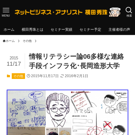
MENU
検索
ホーム
横田秀珠とは
セミナー実績
セミナー予定
主催者様の声
ホーム
その他
情報リテラシー論06多様な連絡
2015
11/17
手段インフラ化･長岡造形大学
2015年11月17日
2016年2月1日
その他