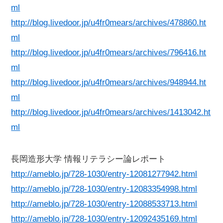
ml
http://blog.livedoor.jp/u4fr0mears/archives/478860.ht
ml
http://blog.livedoor.jp/u4fr0mears/archives/796416.ht
ml
http://blog.livedoor.jp/u4fr0mears/archives/948944.ht
ml
http://blog.livedoor.jp/u4fr0mears/archives/1413042.ht
ml
長岡造形大学 情報リテラシー論レポート
http://ameblo.jp/728-1030/entry-12081277942.html
http://ameblo.jp/728-1030/entry-12083354998.html
http://ameblo.jp/728-1030/entry-12088533713.html
http://ameblo.jp/728-1030/entry-12092435169.html