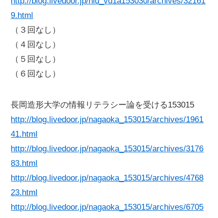
http://blog.livedoor.jp/nid_vd1a153030/archives/32161
9.html
（３回なし）
（４回なし）
（５回なし）
（６回なし）
長岡造形大学の情報リテラシー論を受ける153015
http://blog.livedoor.jp/nagaoka_153015/archives/1961
41.html
http://blog.livedoor.jp/nagaoka_153015/archives/3176
83.html
http://blog.livedoor.jp/nagaoka_153015/archives/4768
23.html
http://blog.livedoor.jp/nagaoka_153015/archives/6705