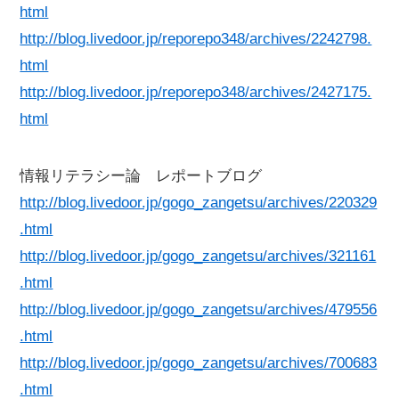
html
http://blog.livedoor.jp/reporepo348/archives/2242798.
html
http://blog.livedoor.jp/reporepo348/archives/2427175.
html
情報リテラシー論 レポートブログ
http://blog.livedoor.jp/gogo_zangetsu/archives/220329
.html
http://blog.livedoor.jp/gogo_zangetsu/archives/321161
.html
http://blog.livedoor.jp/gogo_zangetsu/archives/479556
.html
http://blog.livedoor.jp/gogo_zangetsu/archives/700683
.html