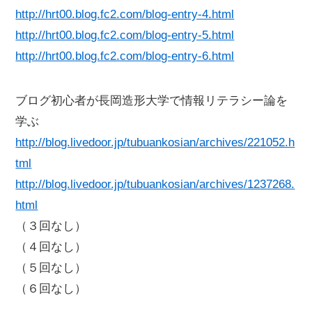
http://hrt00.blog.fc2.com/blog-entry-4.html
http://hrt00.blog.fc2.com/blog-entry-5.html
http://hrt00.blog.fc2.com/blog-entry-6.html
ブログ初心者が長岡造形大学で情報リテラシー論を
学ぶ
http://blog.livedoor.jp/tubuankosian/archives/221052.h
tml
http://blog.livedoor.jp/tubuankosian/archives/1237268.
html
（３回なし）
（４回なし）
（５回なし）
（６回なし）