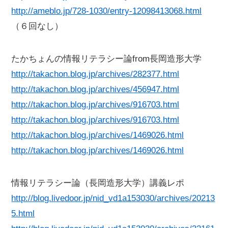
http://ameblo.jp/728-1030/entry-12098413068.html
（６回なし）
たかちょんの情報リテラシー論from長岡造形大学
http://takachon.blog.jp/archives/282377.html
http://takachon.blog.jp/archives/456947.html
http://takachon.blog.jp/archives/916703.html
http://takachon.blog.jp/archives/916703.html
http://takachon.blog.jp/archives/1469026.html
http://takachon.blog.jp/archives/1469026.html
情報リテラシー論（長岡造形大学）講義レポ
http://blog.livedoor.jp/nid_vd1a153030/archives/20213
5.html