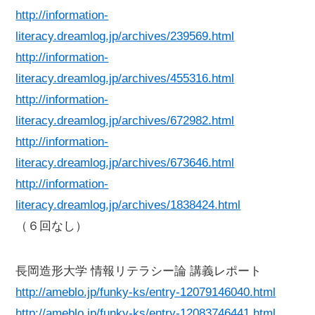
http://information-
literacy.dreamlog.jp/archives/239569.html
http://information-
literacy.dreamlog.jp/archives/455316.html
http://information-
literacy.dreamlog.jp/archives/672982.html
http://information-
literacy.dreamlog.jp/archives/673646.html
http://information-
literacy.dreamlog.jp/archives/1838424.html
（６回なし）
長岡造形大学 情報リテラシー論 講義レポート
http://ameblo.jp/funky-ks/entry-12079146040.html
http://ameblo.jp/funky-ks/entry-12083746441.html