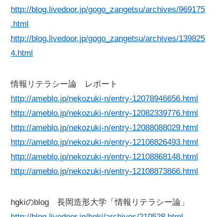
http://blog.livedoor.jp/gogo_zangetsu/archives/969175
.html
http://blog.livedoor.jp/gogo_zangetsu/archives/139825
4.html
情報リテラシー論 レポート
http://ameblo.jp/nekozuki-n/entry-12078946656.html
http://ameblo.jp/nekozuki-n/entry-12082339776.html
http://ameblo.jp/nekozuki-n/entry-12088088029.html
http://ameblo.jp/nekozuki-n/entry-12108826493.html
http://ameblo.jp/nekozuki-n/entry-12108868148.html
http://ameblo.jp/nekozuki-n/entry-12108873866.html
hgkiのblog 長岡造形大学「情報リテラシー論」
http://blog.livedoor.jp/hgki/archives/210528.html