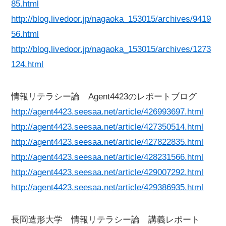
85.html
http://blog.livedoor.jp/nagaoka_153015/archives/9419
56.html
http://blog.livedoor.jp/nagaoka_153015/archives/1273
124.html
情報リテラシー論 Agent4423のレポートブログ
http://agent4423.seesaa.net/article/426993697.html
http://agent4423.seesaa.net/article/427350514.html
http://agent4423.seesaa.net/article/427822835.html
http://agent4423.seesaa.net/article/428231566.html
http://agent4423.seesaa.net/article/429007292.html
http://agent4423.seesaa.net/article/429386935.html
長岡造形大学 情報リテラシー論 講義レポート