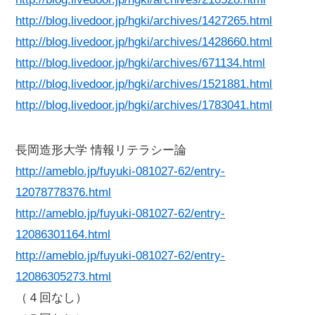
http://blog.livedoor.jp/hgki/archives/1427265.html
http://blog.livedoor.jp/hgki/archives/1428660.html
http://blog.livedoor.jp/hgki/archives/671134.html
http://blog.livedoor.jp/hgki/archives/1521881.html
http://blog.livedoor.jp/hgki/archives/1783041.html
長岡造形大学 情報リテラシー論
http://ameblo.jp/fuyuki-081027-62/entry-
12078778376.html
http://ameblo.jp/fuyuki-081027-62/entry-
12086301164.html
http://ameblo.jp/fuyuki-081027-62/entry-
12086305273.html
（４回なし）