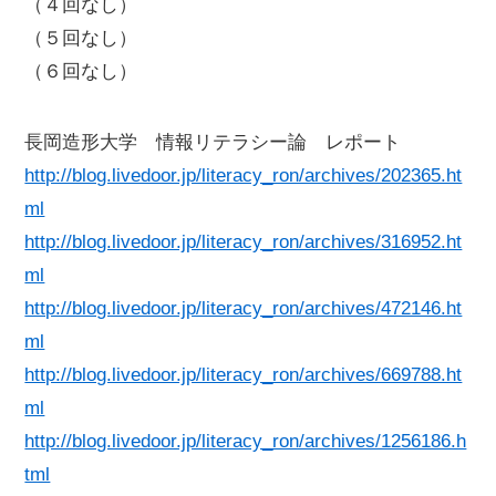
（４回なし）
（５回なし）
（６回なし）
長岡造形大学 情報リテラシー論 レポート
http://blog.livedoor.jp/literacy_ron/archives/202365.ht
ml
http://blog.livedoor.jp/literacy_ron/archives/316952.ht
ml
http://blog.livedoor.jp/literacy_ron/archives/472146.ht
ml
http://blog.livedoor.jp/literacy_ron/archives/669788.ht
ml
http://blog.livedoor.jp/literacy_ron/archives/1256186.h
tml