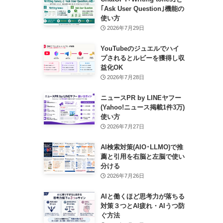
｢Ask User Question｣機能の
使い方
2026年7月29日
YouTubeのジュエルでハイ
プされるとルビーを獲得し収
益化OK
2026年7月28日
ニュースPR by LINEヤフー
(Yahoo!ニュース掲載1件3万)
使い方
2026年7月27日
AI検索対策(AIO･LLMO)で推
薦と引用を右脳と左脳で使い
分ける
2026年7月26日
AIと働くほど思考力が落ちる
対策３つとAI疲れ・AIうつ防
ぐ方法