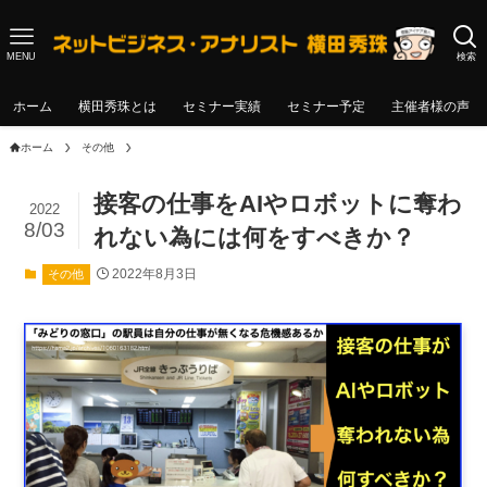
MENU
検索
ホーム
横田秀珠とは
セミナー実績
セミナー予定
主催者様の声
ホーム
その他
接客の仕事をAIやロボットに奪わ
2022
8/03
れない為には何をすべきか？
2022年8月3日
その他