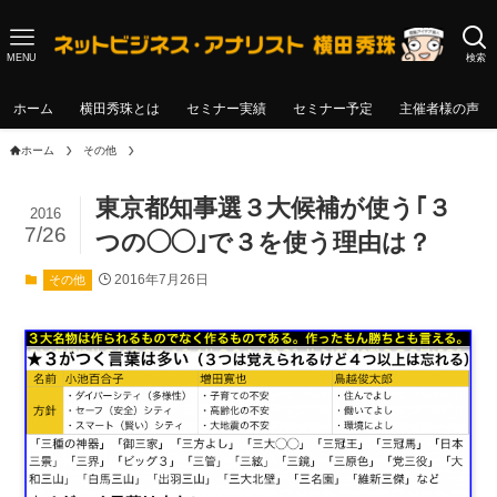
MENU
検索
ホーム
横田秀珠とは
セミナー実績
セミナー予定
主催者様の声
ホーム
その他
東京都知事選３大候補が使う｢３
2016
7/26
つの◯◯｣で３を使う理由は？
2016年7月26日
その他