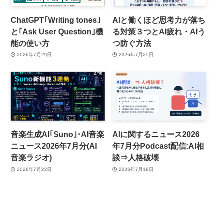
ChatGPT｢Writing tones｣
AIと働くほど思考力が落ち
と｢Ask User Question｣機
る対策３つとAI疲れ・AIう
能の使い方
つ防ぐ方法
2026年7月29日
2026年7月25日
音楽生成AI｢Suno｣･AI音楽
AIに関するニュース2026
ニュース2026年7月分(AI
年7月分Podcast配信:AI相
音楽ラジオ)
談⇒人格破壊
2026年7月22日
2026年7月18日