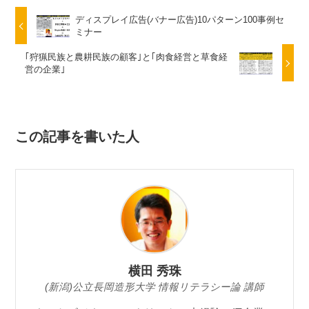
ディスプレイ広告(バナー広告)10パターン100事例セ
ミナー
｢狩猟民族と農耕民族の顧客｣と｢肉食経営と草食経
営の企業｣
この記事を書いた人
横田 秀珠
(新潟)公立長岡造形大学 情報リテラシー論 講師