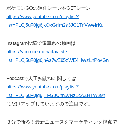
ポケモンGOの進化シーンやGETシーン
https://www.youtube.com/playlist?
list=PLCj5uF0jg6jkQxGrIm2s3JC1TnVWeIrKu
Instagram投稿で電車系の動画は
https://youtube.com/playlist?
list=PLCj5uF0jg6jnAs7wE95zWE4HWzLhPovGn
Podcastで人工知能AIに関しては
https://www.youtube.com/playlist?
list=PLCj5uF0jg6jl_FGJUhh5vNz1cAZHTW29n
にだけアップしていますので注目です。
３分で斬る！最新ニュースをマーケティング視点で