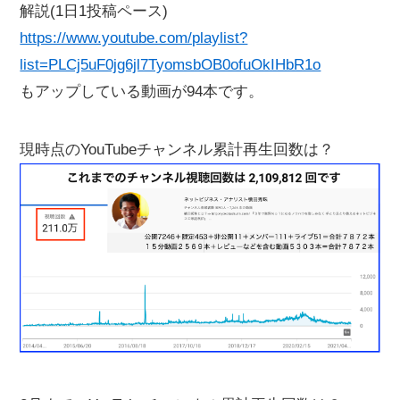
解説(1日1投稿ペース)
https://www.youtube.com/playlist?
list=PLCj5uF0jg6jl7TyomsbOB0ofuOkIHbR1o
もアップしている動画が94本です。
現時点のYouTubeチャンネル累計再生回数は？