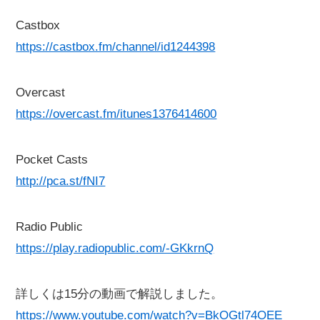
Castbox
https://castbox.fm/channel/id1244398
Overcast
https://overcast.fm/itunes1376414600
Pocket Casts
http://pca.st/fNI7
Radio Public
https://play.radiopublic.com/-GKkrnQ
詳しくは15分の動画で解説しました。
https://www.youtube.com/watch?v=BkOGtl74OEE