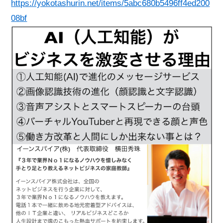
https://yokotashurin.net/items/5abc680b5496ff4ed200
08bf