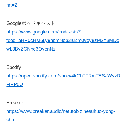
mt=2
Googleポッドキャスト
https://www.google.com/podcasts?
feed=aHR0cHM6Ly9hbmNob3IuZm0vcy8zM2Y3MDc
wL3BvZGNhc3QvcnNz
Spotify
https://open.spotify.com/show/4kChFFRmTESaWvzR
FiRP0U
Breaker
https://www.breaker.audio/netutobizinesuhuo-yong-
shu