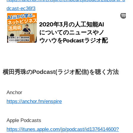
dcast-ec36f3
横田秀珠のPodcast(ラジオ配信)を聴く方法
Anchor
https://anchor.fm/enspire
Apple Podcasts
https://itunes.apple.com/jp/podcast/id1376414600?