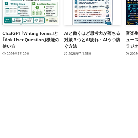
ChatGPT｢Writing tones｣と
AIと働くほど思考力が落ちる
音楽生
｢Ask User Question｣機能の
対策３つとAI疲れ・AIうつ防
ュース
使い方
ぐ方法
ラジオ
2026年7月29日
2026年7月25日
202