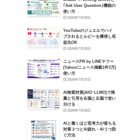
｢Ask User Question｣機能の
使い方
2026年7月29日
YouTubeのジュエルでハイ
プされるとルビーを獲得し収
益化OK
2026年7月28日
ニュースPR by LINEヤフー
(Yahoo!ニュース掲載1件3万)
使い方
2026年7月27日
AI検索対策(AIO･LLMO)で推
薦と引用を右脳と左脳で使い
分ける
2026年7月26日
AIと働くほど思考力が落ちる
対策３つとAI疲れ・AIうつ防
ぐ方法