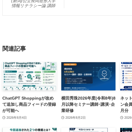
(新潟)公立長岡造形大学
情報リテラシー論 講師
関連記事
ChatGPT Shoppingが改め
横田秀珠2026年度(令和8年)8
ネッ
て追加し商品フィードの登録
月以降セミナー講師･講演･企
ン会員D
が可能へ
業研修
月分
2026年8月4日
2026年8月2日
202