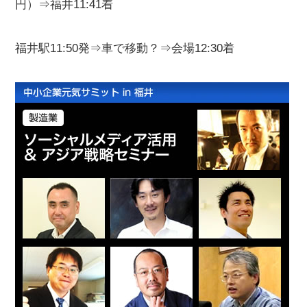
円）⇒福井11:41着
福井駅11:50発⇒車で移動？⇒会場12:30着