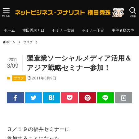
MENU
検索
ホーム
横田秀珠とは
セミナー実績
セミナー予定
主催者様の声
ホーム
ブログ
製造業ソーシャルメディア活用＆
2011
3/09
アジア戦略セミナー参加！
2011年3月9日
ブログ
３／１９の福井セミナーに
参加することになった