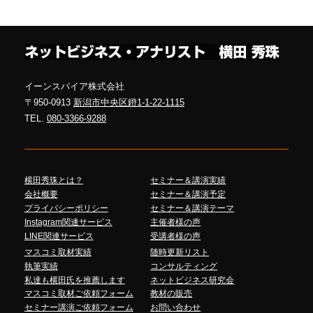
イーンスパイア株式会社
〒950-0913
新潟市中央区鐙1-1-22-1115
TEL.
080-3366-9288
横田秀珠とは？
セミナー＆講演実績
会社概要
セミナー＆講演予定
プライバシーポリシー
セミナー＆講演テーマ
Instagram関連サービス
主催者様の声
LINE関連サービス
受講者様の声
マスコミ取材実績
随時更新リスト
執筆実績
コンサルティング
私達も横田氏を推薦します
ネットビジネス研究会
マスコミ取材ご依頼フォーム
教材の販売
セミナー講演ご依頼フォーム
お問い合わせ