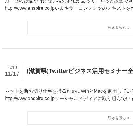
月１回の散髪が行けない程の多忙が去って、やっと散髪でき
http://www.enspire.co.jpいまキラーコンテンツのテキストを
2010
(滋賀県)Twitterビジネス活用セミナ
11/17
ネットを断ち切り仕事を捗るためにWinとMacを兼用して
http://www.enspire.co.jpソーシャルメディアに取り組ん