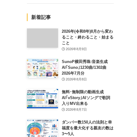
新着記事
2026年(令和8年)8月から変わ
ること・終わること・始まる
こと
2026年8月9日
SunoP横田秀珠:音楽生成
AI｢Suno｣1230曲/1302曲
2026年7月分
2026年8月8日
無料･無制限の動画生成
AI｢vStory｣AIソングで歌詞
入りMV出来る
2026年8月7日
ダンバー数150人の法則と幸
福度を最大化する親友の数は
3〜5人