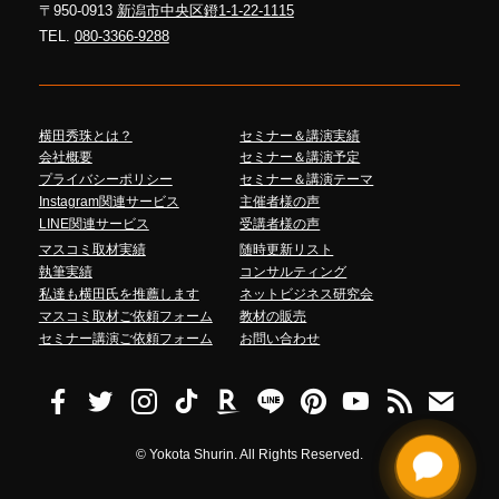
〒950-0913
新潟市中央区鐙1-1-22-1115
TEL.
080-3366-9288
横田秀珠とは？
セミナー＆講演実績
会社概要
セミナー＆講演予定
プライバシーポリシー
セミナー＆講演テーマ
Instagram関連サービス
主催者様の声
LINE関連サービス
受講者様の声
マスコミ取材実績
随時更新リスト
執筆実績
コンサルティング
私達も横田氏を推薦します
ネットビジネス研究会
マスコミ取材ご依頼フォーム
教材の販売
セミナー講演ご依頼フォーム
お問い合わせ
©
Yokota Shurin. All Rights Reserved.