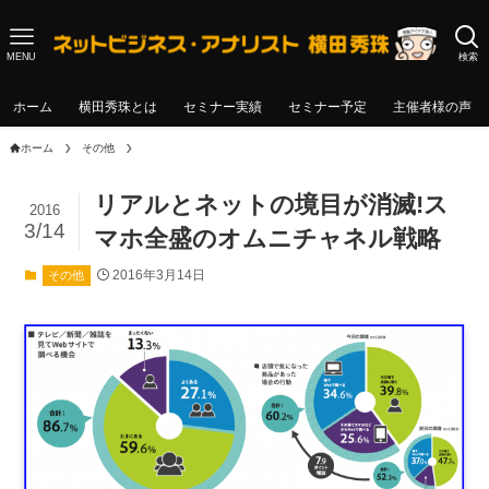
MENU
検索
ホーム
横田秀珠とは
セミナー実績
セミナー予定
主催者様の声
ホーム
その他
リアルとネットの境目が消滅!ス
2016
3/14
マホ全盛のオムニチャネル戦略
2016年3月14日
その他