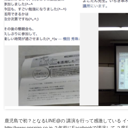
鹿児島で初？となるLINE@の 講演を行って感激している 
http://www.enspire.co.jp ２年前にFacebookで講演し