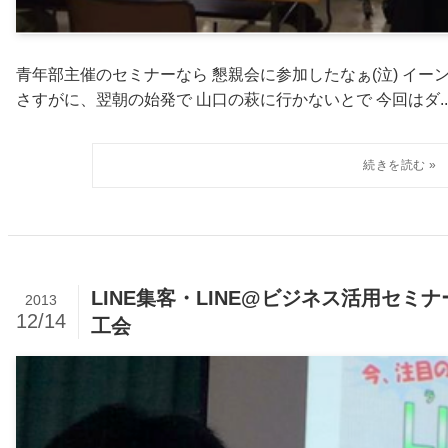
青年部主催のセミナーなら 懇親会に参加したなぁ(泣) イーンスパイアの横
さすがに、翌朝の始発で 山口の萩に行かないとで 今回はダ..
LINE集客・LINE@ビジネス活用セミ
2013
12/14
工会