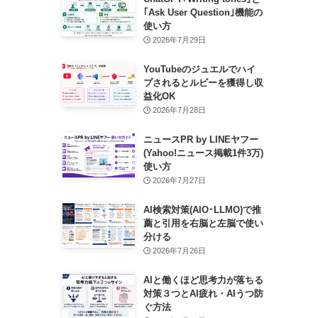
｢Ask User Question｣機能の
使い方
2026年7月29日
YouTubeのジュエルでハイ
プされるとルビーを獲得し収
益化OK
2026年7月28日
ニュースPR by LINEヤフー
(Yahoo!ニュース掲載1件3万)
使い方
2026年7月27日
AI検索対策(AIO･LLMO)で推
薦と引用を右脳と左脳で使い
分ける
2026年7月26日
AIと働くほど思考力が落ちる
対策３つとAI疲れ・AIうつ防
ぐ方法