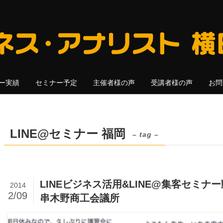
ー実績
セミナー予定
主催者様の声
受講者様の声
お問
LINE@セミナー 福岡
– tag –
LINEビジネス活用&LINE@集客セミナ
2014
2/09
串木野商工会議所