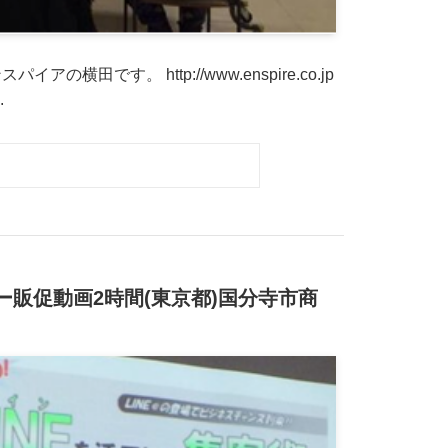
田です。 http://www.enspire.co.jp
.
ナー販促動画2時間(東京都)国分寺市商