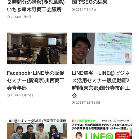
２時間分の講演(鹿児島県)
国でSEOの結果
いちき串木野商工会議所
2014年2月7日
2014年2月9日
Facebook･LINE等の販促
LINE集客・LINE@ビジネ
セミナー(新潟県)川西商工
ス活用セミナー販促動画2
会青年部
時間(東京都)国分寺市商工
会
2014年1月25日
2013年12月14日