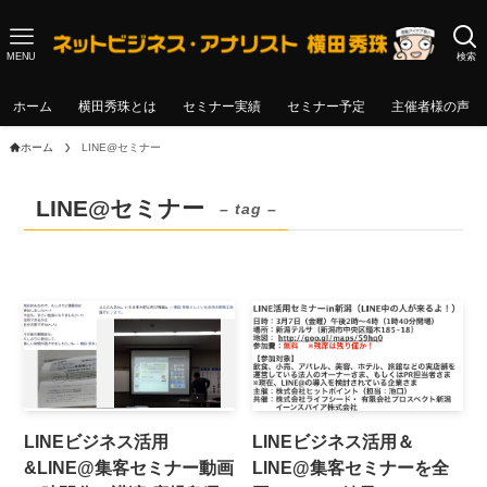
MENU
検索
ホーム
横田秀珠とは
セミナー実績
セミナー予定
主催者様の声
ホーム
LINE@セミナー
LINE@セミナー
– tag –
LINEビジネス活用
LINEビジネス活用＆
&LINE@集客セミナー動画
LINE@集客セミナーを全