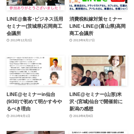
LINE@集客･ビジネス活用
消費税転嫁対策セミナー
セミナー(茨城県)石岡商工
LINE･LINE@(富山県)高岡
会議所
商工会議所
2013年12月2日
2013年9月17日
LINE@セミナーin仙台
LINE@セミナー(山形)米
(9/30)で初めて明かす今や
沢･(宮城)仙台で開催前に
るべき理由
新潟の感想
2013年9月1日
2013年8月8日