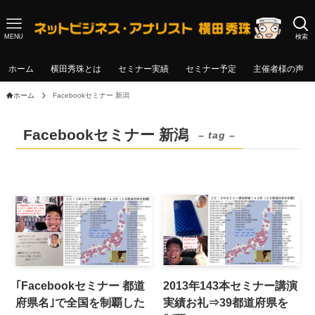
MENU
検索
ホーム
横田秀珠とは
セミナー実績
セミナー予定
主催者様の声
ホーム
Facebookセミナー 新潟
Facebookセミナー 新潟
– tag –
｢Facebookセミナー 都道
2013年143本セミナー講演
府県名｣で全国を制覇した
実績お礼⇒39都道府県を