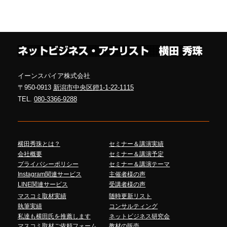
イーンスパイア株式会社
〒950-0913
新潟市中央区鐙1-1-22-1115
TEL.
080-3366-9288
横田秀珠とは？
セミナー＆講演実績
会社概要
セミナー＆講演予定
プライバシーポリシー
セミナー＆講演テーマ
Instagram関連サービス
主催者様の声
LINE関連サービス
受講者様の声
マスコミ取材実績
随時更新リスト
執筆実績
コンサルティング
私達も横田氏を推薦します
ネットビジネス研究会
マスコミ取材ご依頼フォーム
教材の販売